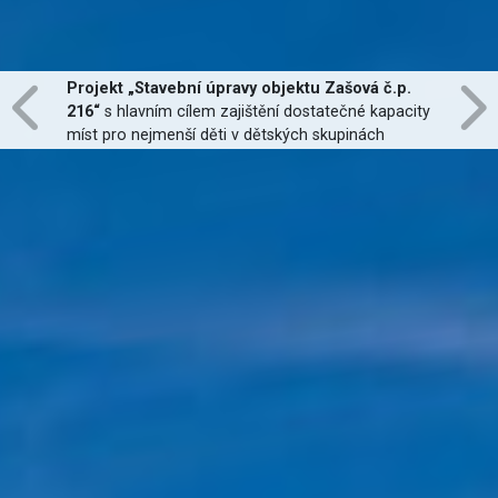
Projekt „Stavební úpravy objektu Zašová č.p.
216“
s hlavním cílem zajištění dostatečné kapacity
míst pro nejmenší děti v dětských skupinách
zřízených dle zákona č. 247/2014 Sb., zajištění
jejich finanční dostupnosti a zvýšení kvality
poskytovaných služeb
je financován Evropskou
unií.