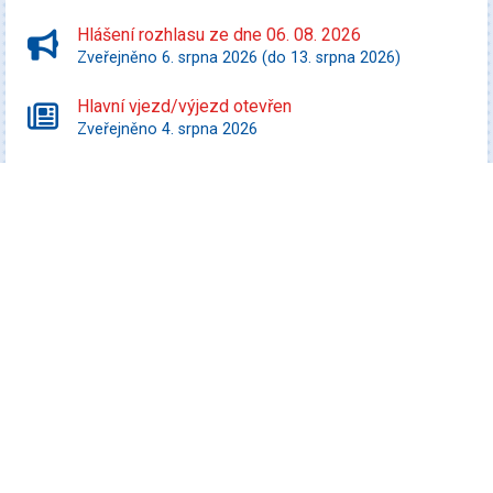
Hlášení rozhlasu ze dne 06. 08. 2026
Zveřejněno 6. srpna 2026 (do 13. srpna 2026)
Hlavní vjezd/výjezd otevřen
Zveřejněno 4. srpna 2026
Starší zprávy
Kultura
Promítej i ty! - Zurawski proti státu Texas
Datum konání: 10. srpna 2026
Speciální filmový a seriálový kvíz
Datum konání: 13. srpna 2026
Rybářský výlet