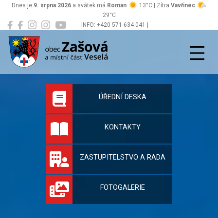
Dnes je
9. srpna 2026
a svátek má
Roman
13°C | Zítra
Vavřinec
29°C
INFO: +420 571 634 041 |
Zašová
podatelna@zasova.cz
Oficiální stránky 
ÚŘEDNÍ DESKA
KONTAKTY
ZASTUPITELSTVO A RADA
FOTOGALERIE