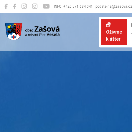
INFO: +420 571 634 041 | podatelna@zasova.c
Zašová
Oživme
klášter
Oficiální 