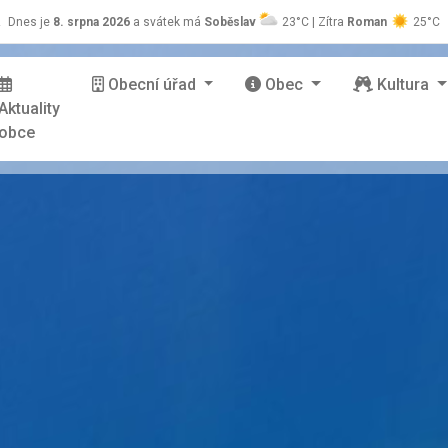
z
Dnes je
8. srpna 2026
a svátek má
Soběslav
23°C | Zítra
Roman
25°C
Obecní úřad
Obec
Kultura
Aktuality
obce
stránky Zašová