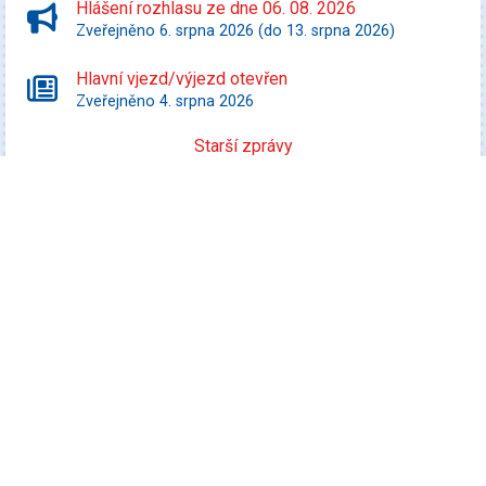
Hlášení rozhlasu ze dne 06. 08. 2026
Zveřejněno 6. srpna 2026 (do 13. srpna 2026)
Hlavní vjezd/výjezd otevřen
Zveřejněno 4. srpna 2026
Starší zprávy
Kultura
Promítej i ty! - Zurawski proti státu Texas
Datum konání: 10. srpna 2026
Speciální filmový a seriálový kvíz
Datum konání: 13. srpna 2026
Rybářský výlet
Datum konání: 15. srpna 2026