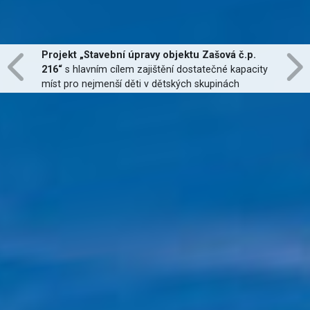
Projekt „Stavební úpravy objektu Zašová č.p.
216“
s hlavním cílem zajištění dostatečné kapacity
míst pro nejmenší děti v dětských skupinách
zřízených dle zákona č. 247/2014 Sb., zajištění
jejich finanční dostupnosti a zvýšení kvality
poskytovaných služeb
je financován Evropskou
unií.