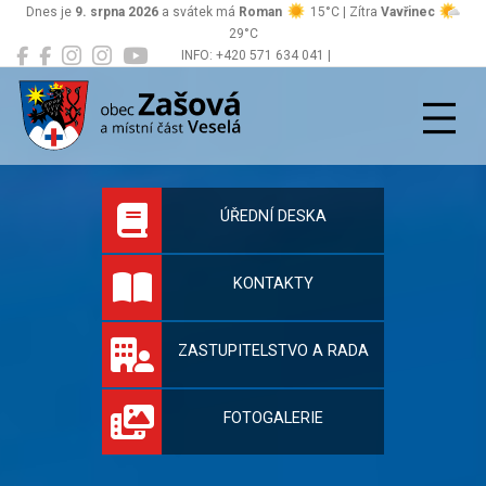
Dnes je
9. srpna 2026
a svátek má
Roman
15°C | Zítra
Vavřinec
29°C
INFO: +420 571 634 041 |
Zašová
podatelna@zasova.cz
Oficiální stránky 
ÚŘEDNÍ DESKA
KONTAKTY
ZASTUPITELSTVO A RADA
FOTOGALERIE