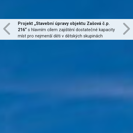
Projekt „Stavební úpravy objektu Zašová č.p.
216“
s hlavním cílem zajištění dostatečné kapacity
míst pro nejmenší děti v dětských skupinách
zřízených dle zákona č. 247/2014 Sb., zajištění
jejich finanční dostupnosti a zvýšení kvality
poskytovaných služeb
je financován Evropskou
unií.