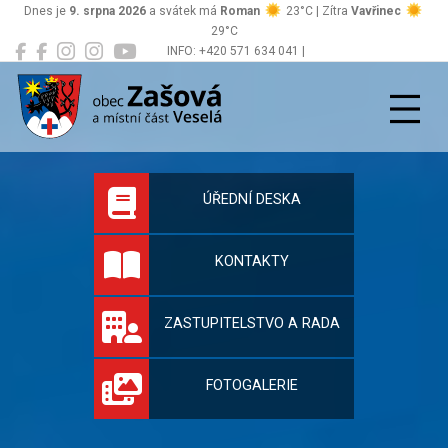
Dnes je
9. srpna 2026
a svátek má
Roman
23°C | Zítra
Vavřinec
29°C
INFO: +420 571 634 041 |
Zašová
podatelna@zasova.cz
Oficiální stránky 
ÚŘEDNÍ DESKA
KONTAKTY
ZASTUPITELSTVO A RADA
FOTOGALERIE