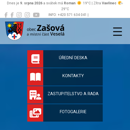
Dnes je
9. srpna 2026
a svátek má
Roman
19°C | Zítra
Vavřinec
29°C
INFO: +420 571 634 041 |
Zašová
podatelna@zasova.cz
Oficiální stránky 
ÚŘEDNÍ DESKA
KONTAKTY
ZASTUPITELSTVO A RADA
FOTOGALERIE