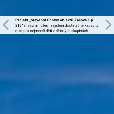
Projekt „Stavební úpravy objektu Zašová č.p.
216“
s hlavním cílem zajištění dostatečné kapacity
míst pro nejmenší děti v dětských skupinách
zřízených dle zákona č. 247/2014 Sb., zajištění
jejich finanční dostupnosti a zvýšení kvality
poskytovaných služeb
je financován Evropskou
unií.