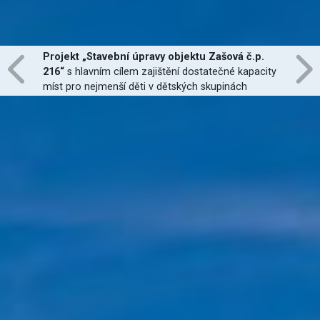
Projekt „Stavební úpravy objektu Zašová č.p.
216“
s hlavním cílem zajištění dostatečné kapacity
míst pro nejmenší děti v dětských skupinách
zřízených dle zákona č. 247/2014 Sb., zajištění
jejich finanční dostupnosti a zvýšení kvality
poskytovaných služeb
je financován Evropskou
unií.