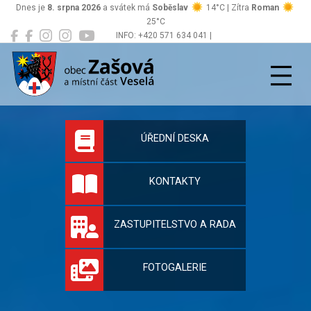
Dnes je
8. srpna 2026
a svátek má
Soběslav
14°C | Zítra
Roman
25°C
INFO: +420 571 634 041 |
Zašová
podatelna@zasova.cz
Oficiální stránky 
ÚŘEDNÍ DESKA
KONTAKTY
ZASTUPITELSTVO A RADA
FOTOGALERIE