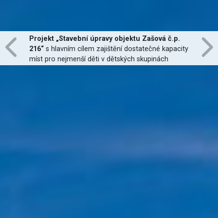
Projekt „Stavební úpravy objektu Zašová č.p.
216“
s hlavním cílem zajištění dostatečné kapacity
míst pro nejmenší děti v dětských skupinách
zřízených dle zákona č. 247/2014 Sb., zajištění
jejich finanční dostupnosti a zvýšení kvality
poskytovaných služeb
je financován Evropskou
unií.