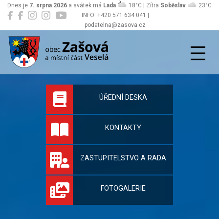
Dnes je
7. srpna 2026
a svátek má
Lada
18°C | Zítra
Soběslav
23°C
INFO: +420 571 634 041 |
podatelna@zasova.cz
Zašová
Oficiální stránky 
ÚŘEDNÍ DESKA
KONTAKTY
ZASTUPITELSTVO A RADA
FOTOGALERIE