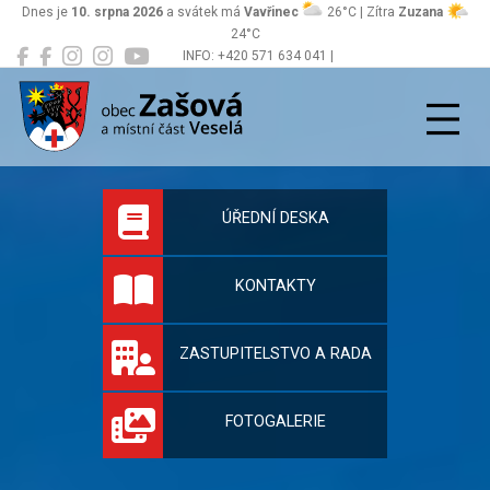
Dnes je
10. srpna 2026
a svátek má
Vavřinec
26°C | Zítra
Zuzana
24°C
INFO: +420 571 634 041 |
Zašová
podatelna@zasova.cz
Oficiální stránky 
ÚŘEDNÍ DESKA
KONTAKTY
ZASTUPITELSTVO A RADA
FOTOGALERIE