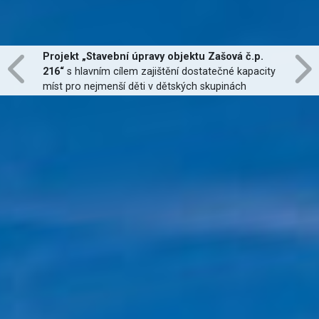
Projekt „Stavební úpravy objektu Zašová č.p.
216“
s hlavním cílem zajištění dostatečné kapacity
míst pro nejmenší děti v dětských skupinách
zřízených dle zákona č. 247/2014 Sb., zajištění
jejich finanční dostupnosti a zvýšení kvality
poskytovaných služeb
je financován Evropskou
unií.