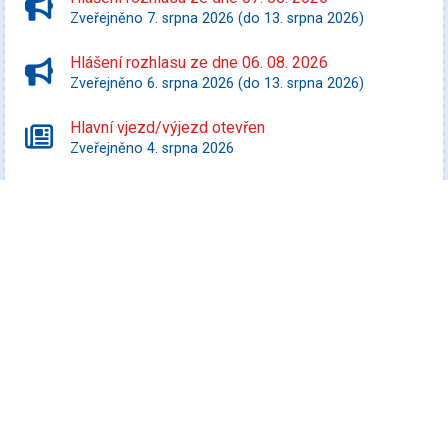
Zveřejněno 7. srpna 2026 (do 13. srpna 2026)
Hlášení rozhlasu ze dne 06. 08. 2026
Zveřejněno 6. srpna 2026 (do 13. srpna 2026)
Hlavní vjezd/výjezd otevřen
Zveřejněno 4. srpna 2026
Starší zprávy
Kultura
Promítej i ty! - Zurawski proti státu Texas
Datum konání: 10. srpna 2026
Speciální filmový a seriálový kvíz
Datum konání: 13. srpna 2026