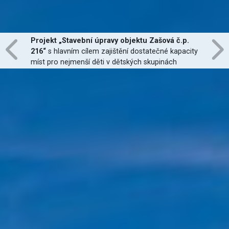
Projekt „Stavební úpravy objektu Zašová č.p.
216“
s hlavním cílem zajištění dostatečné kapacity
míst pro nejmenší děti v dětských skupinách
zřízených dle zákona č. 247/2014 Sb., zajištění
jejich finanční dostupnosti a zvýšení kvality
poskytovaných služeb
je financován Evropskou
unií.