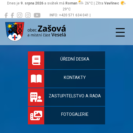
Dnes je
9. srpna 2026
a svátek má
Roman
26°C | Zítra
Vavřinec
29°C
INFO: +420 571 634 041 |
Zašová
podatelna@zasova.cz
Oficiální stránky 
ÚŘEDNÍ DESKA
KONTAKTY
ZASTUPITELSTVO A RADA
FOTOGALERIE