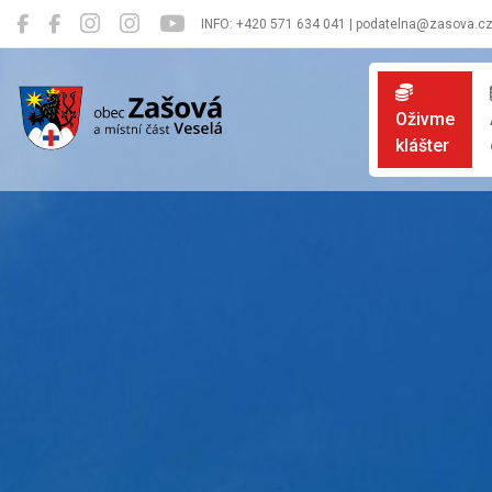
INFO: +420 571 634 041 | podatelna@zasova.c
Zašová
Oživme
klášter
Oficiální 