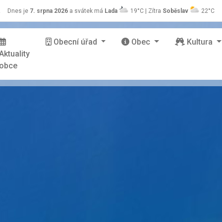
z
Dnes je
7. srpna 2026
a svátek má
Lada
19°C | Zítra
Soběslav
22°C
Obecní úřad
Obec
Kultura
Aktuality
obce
stránky Zašová