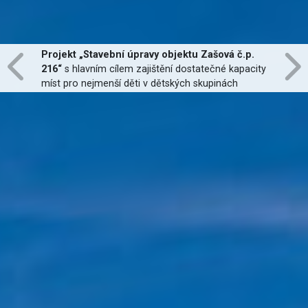
Projekt „Stavební úpravy objektu Zašová č.p.
216“
s hlavním cílem zajištění dostatečné kapacity
míst pro nejmenší děti v dětských skupinách
zřízených dle zákona č. 247/2014 Sb., zajištění
jejich finanční dostupnosti a zvýšení kvality
poskytovaných služeb
je financován Evropskou
unií.