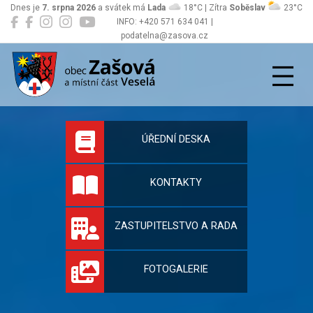
Dnes je
7. srpna 2026
a svátek má
Lada
18°C | Zítra
Soběslav
23°C
INFO: +420 571 634 041 |
podatelna@zasova.cz
Zašová
Oficiální stránky 
ÚŘEDNÍ DESKA
KONTAKTY
ZASTUPITELSTVO A RADA
FOTOGALERIE