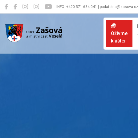
INFO: +420 571 634 041 | podatelna@zasova.c
Zašová
Oživme
klášter
Oficiální 