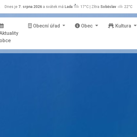
z
Dnes je
7. srpna 2026
a svátek má
Lada
17°C | Zítra
Soběslav
22°C
Obecní úřad
Obec
Kultura
Aktuality
obce
stránky Zašová