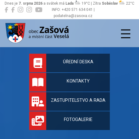
Dnes je
7. srpna 2026
a svátek má
Lada
19°C | Zítra
Soběslav
22°C
INFO: +420 571 634 041 |
podatelna@zasova.cz
Zašová
Oficiální stránky 
ÚŘEDNÍ DESKA
KONTAKTY
ZASTUPITELSTVO A RADA
FOTOGALERIE