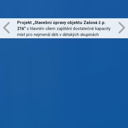
Investice do moderních technologií vzdělávání a
infrastruktury pro polytechnické vzdělávání,
zapojení nových odborných učeben.