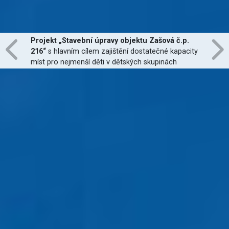
Projekt „Stavební úpravy objektu Zašová č.p.
216“
s hlavním cílem zajištění dostatečné kapacity
míst pro nejmenší děti v dětských skupinách
zřízených dle zákona č. 247/2014 Sb., zajištění
jejich finanční dostupnosti a zvýšení kvality
poskytovaných služeb
je financován Evropskou
unií.