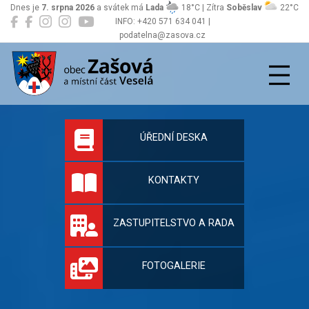
Dnes je
7. srpna 2026
a svátek má
Lada
18°C | Zítra
Soběslav
22°C
INFO: +420 571 634 041 |
podatelna@zasova.cz
Zašová
Oficiální stránky 
ÚŘEDNÍ DESKA
KONTAKTY
ZASTUPITELSTVO A RADA
FOTOGALERIE