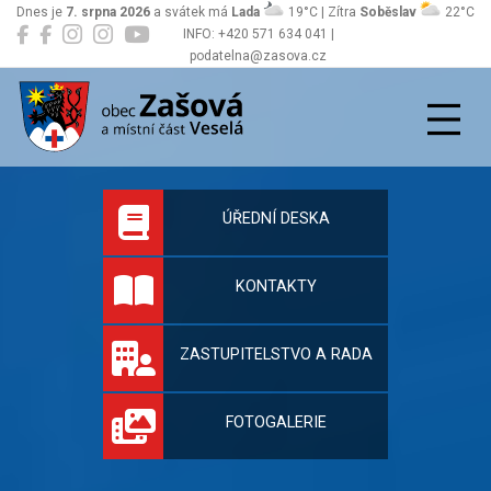
Dnes je
7. srpna 2026
a svátek má
Lada
19°C | Zítra
Soběslav
22°C
INFO: +420 571 634 041 |
podatelna@zasova.cz
Zašová
Oficiální stránky 
ÚŘEDNÍ DESKA
KONTAKTY
ZASTUPITELSTVO A RADA
FOTOGALERIE