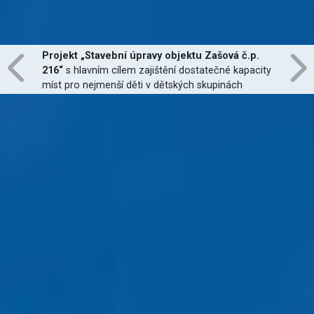
Projekt „Stavební úpravy objektu Zašová č.p.
216“
s hlavním cílem zajištění dostatečné kapacity
míst pro nejmenší děti v dětských skupinách
zřízených dle zákona č. 247/2014 Sb., zajištění
jejich finanční dostupnosti a zvýšení kvality
poskytovaných služeb
je financován Evropskou
unií.