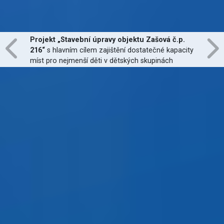
Projekt „Stavební úpravy objektu Zašová č.p.
216“
s hlavním cílem zajištění dostatečné kapacity
míst pro nejmenší děti v dětských skupinách
zřízených dle zákona č. 247/2014 Sb., zajištění
jejich finanční dostupnosti a zvýšení kvality
poskytovaných služeb
je financován Evropskou
unií.