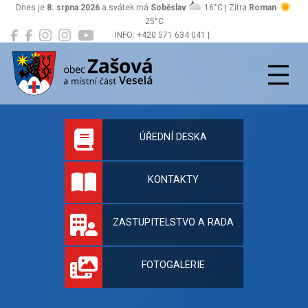
Dnes je
8. srpna 2026
a svátek má
Soběslav
16°C | Zítra
Roman
25°C
INFO: +420 571 634 041 |
Zašová
podatelna@zasova.cz
Oficiální stránky 
ÚŘEDNÍ DESKA
KONTAKTY
ZASTUPITELSTVO A RADA
FOTOGALERIE