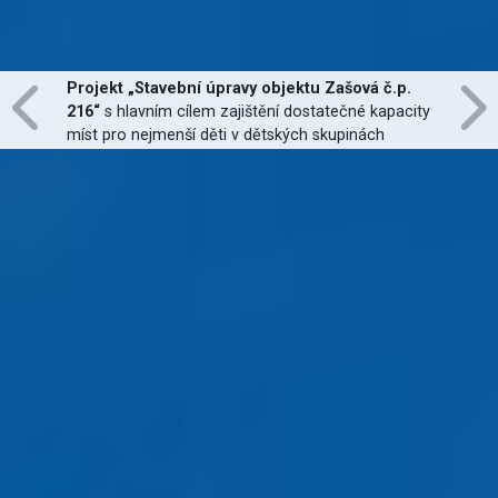
Projekt „Stavební úpravy objektu Zašová č.p.
216“
s hlavním cílem zajištění dostatečné kapacity
míst pro nejmenší děti v dětských skupinách
zřízených dle zákona č. 247/2014 Sb., zajištění
jejich finanční dostupnosti a zvýšení kvality
poskytovaných služeb
je financován Evropskou
unií.