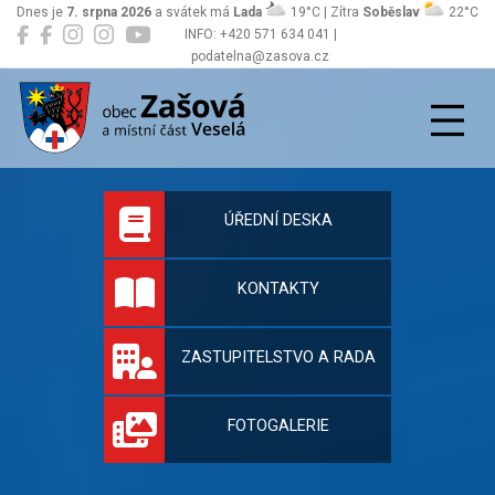
Dnes je
7. srpna 2026
a svátek má
Lada
19°C | Zítra
Soběslav
22°C
INFO: +420 571 634 041 |
podatelna@zasova.cz
Zašová
Oficiální stránky 
ÚŘEDNÍ DESKA
KONTAKTY
ZASTUPITELSTVO A RADA
FOTOGALERIE