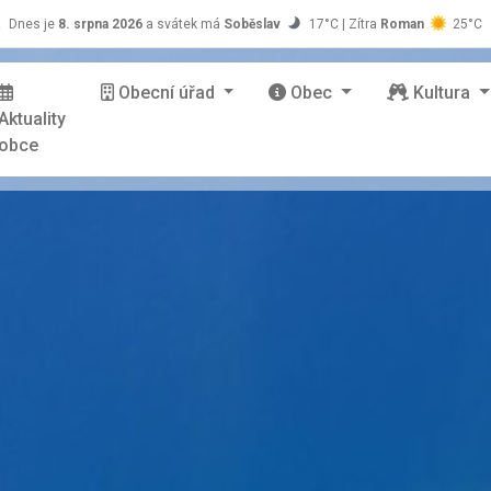
z
Dnes je
8. srpna 2026
a svátek má
Soběslav
17°C | Zítra
Roman
25°C
Obecní úřad
Obec
Kultura
Aktuality
obce
stránky Zašová