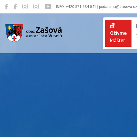
INFO: +420 571 634 041 | podatelna@zasova.c
Zašová
Oživme
klášter
Oficiální 