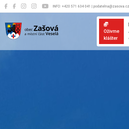
INFO: +420 571 634 041 | podatelna@zasova.c
Zašová
Oživme
klášter
Oficiální 