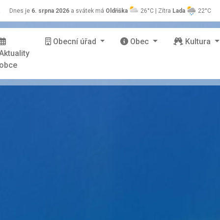
z
Dnes je
6. srpna 2026
a svátek má
Oldřiška
26°C | Zítra
Lada
22°C
Obecní úřad
Obec
Kultura
Aktuality
obce
stránky Zašová